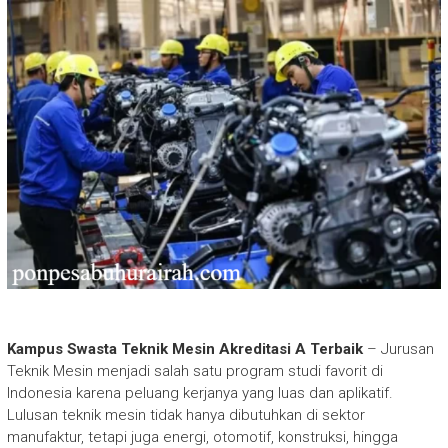
Kampus Swasta Teknik Mesin Akreditasi A Terbaik
– Jurusan
Teknik Mesin menjadi salah satu program studi favorit di
Indonesia karena peluang kerjanya yang luas dan aplikatif.
Lulusan teknik mesin tidak hanya dibutuhkan di sektor
manufaktur, tetapi juga energi, otomotif, konstruksi, hingga