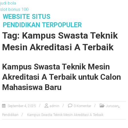
judi bola
slot bonus 100
S
WEBSITE SITUS
k
PENDIDIKAN TERPOPULER
i
Tag: Kampus Swasta Teknik
p
t
Mesin Akreditasi A Terbaik
o
c
o
Kampus Swasta Teknik Mesin
n
t
Akreditasi A Terbaik untuk Calon
e
n
Mahasiswa Baru
t
,
September 4, 2025
admin
0 Komentar
Jurusan
Pendidikan
Kampus Swasta Teknik Mesin Akreditasi A Terbaik