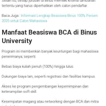
Selain itu, setiap jurusan di Binus memiliki kriteria tambahan
tertentu yang harus diperhatikan oleh calon pendaftar.
Baca Juga :
Informasi Lengkap Beasiswa Binus 100% Persen
2025 untuk Calon Mahasiswa
Manfaat Beasiswa BCA di Binus
University
Program ini memberikan banyak keuntungan bagi mahasiswa
penerimanya, seperti:
Bebas biaya kuliah penuh (100%) hingga lulus.
Dukungan biaya lain, seperti registrasi dan fasilitas kampus.
Akses ke program pengembangan kepemimpinan dan
keterampilan soft skill.
Kesempatan magang atau networking dengan BCA dan mitra