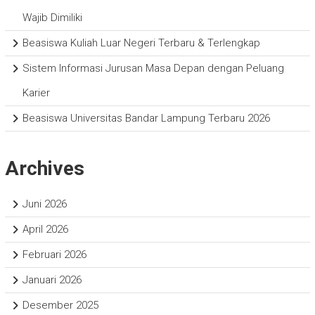
Wajib Dimiliki
Beasiswa Kuliah Luar Negeri Terbaru & Terlengkap
Sistem Informasi Jurusan Masa Depan dengan Peluang
Karier
Beasiswa Universitas Bandar Lampung Terbaru 2026
Archives
Juni 2026
April 2026
Februari 2026
Januari 2026
Desember 2025