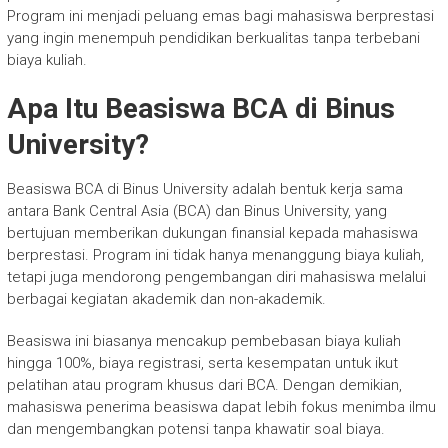
Program ini menjadi peluang emas bagi mahasiswa berprestasi
yang ingin menempuh pendidikan berkualitas tanpa terbebani
biaya kuliah.
Apa Itu Beasiswa BCA di Binus
University?
Beasiswa BCA di Binus University adalah bentuk kerja sama
antara Bank Central Asia (BCA) dan Binus University, yang
bertujuan memberikan dukungan finansial kepada mahasiswa
berprestasi. Program ini tidak hanya menanggung biaya kuliah,
tetapi juga mendorong pengembangan diri mahasiswa melalui
berbagai kegiatan akademik dan non-akademik.
Beasiswa ini biasanya mencakup pembebasan biaya kuliah
hingga 100%, biaya registrasi, serta kesempatan untuk ikut
pelatihan atau program khusus dari BCA. Dengan demikian,
mahasiswa penerima beasiswa dapat lebih fokus menimba ilmu
dan mengembangkan potensi tanpa khawatir soal biaya.