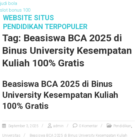
judi bola
slot bonus 100
S
WEBSITE SITUS
k
PENDIDIKAN TERPOPULER
i
Tag: Beasiswa BCA 2025 di
p
t
Binus University Kesempatan
o
c
Kuliah 100% Gratis
o
n
t
Beasiswa BCA 2025 di Binus
e
n
University Kesempatan Kuliah
t
100% Gratis
,
September 3, 2025
admin
0 Komentar
Pendidikan
Universitas
Beasiswa BCA 2025 di Binus University Kesempatan Kuliah