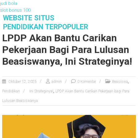
judi bola
slot bonus 100
S
WEBSITE SITUS
k
PENDIDIKAN TERPOPULER
i
LPDP Akan Bantu Carikan
p
t
Pekerjaan Bagi Para Lulusan
o
c
Beasiswanya, Ini Strateginya!
o
n
t
,
Oktober 12, 2025
admin
0 Komentar
Beasiswa
e
,
n
Pendidikan
Ini Strateginya!
LPDP Akan Bantu Carikan Pekerjaan bagi Para
t
Lulusan Beasiswanya