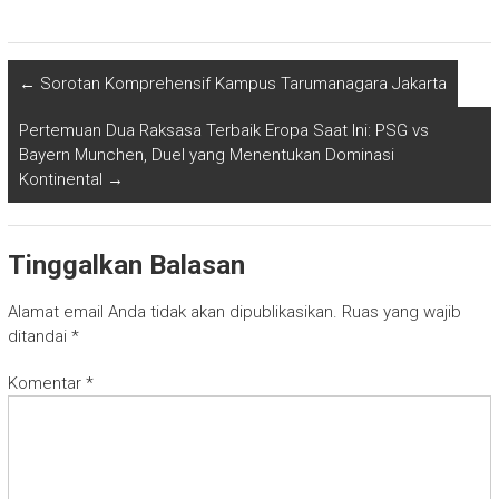
←
Sorotan Komprehensif Kampus Tarumanagara Jakarta
Pertemuan Dua Raksasa Terbaik Eropa Saat Ini: PSG vs
Bayern Munchen, Duel yang Menentukan Dominasi
Kontinental
→
Tinggalkan Balasan
Alamat email Anda tidak akan dipublikasikan.
Ruas yang wajib
ditandai
*
Komentar
*